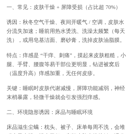
一、常见：皮肤干燥 + 屏障受损（占比超 70%）
诱因：秋冬空气干燥、夜间开暖气 / 空调，皮肤水
分流失加速；睡前用热水烫洗、洗澡太频繁（每天
洗），或用皂基洁面、磨砂膏，洗掉皮肤油脂膜。
特点：痒感是 “干痒、刺痛”，摸起来皮肤粗糙，小
腿、手臂、腰腹等易干部位更明显，钻进被窝后
（温度升高）痒感加重，无任何皮疹。
关键：睡眠时皮肤代谢减慢，屏障功能减弱，神经
末梢暴露，轻微干燥就会引发强烈痒感。
二、环境隐形诱因：床品与睡眠环境
床品滋生尘螨：枕头、被子、床单每周不洗，会堆