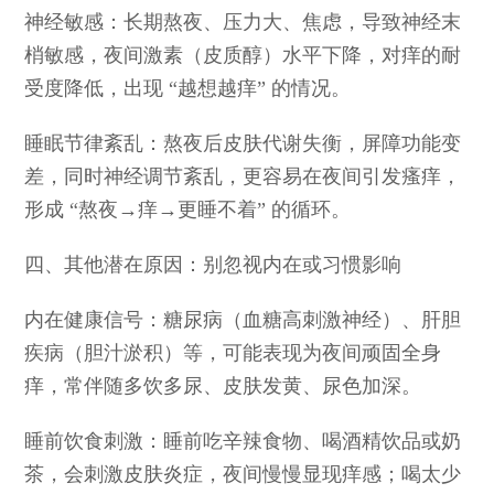
神经敏感：长期熬夜、压力大、焦虑，导致神经末
梢敏感，夜间激素（皮质醇）水平下降，对痒的耐
受度降低，出现 “越想越痒” 的情况。
睡眠节律紊乱：熬夜后皮肤代谢失衡，屏障功能变
差，同时神经调节紊乱，更容易在夜间引发瘙痒，
形成 “熬夜→痒→更睡不着” 的循环。
四、其他潜在原因：别忽视内在或习惯影响
内在健康信号：糖尿病（血糖高刺激神经）、肝胆
疾病（胆汁淤积）等，可能表现为夜间顽固全身
痒，常伴随多饮多尿、皮肤发黄、尿色加深。
睡前饮食刺激：睡前吃辛辣食物、喝酒精饮品或奶
茶，会刺激皮肤炎症，夜间慢慢显现痒感；喝太少