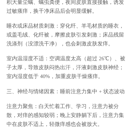
积大量尘螨、螨虫粪便，夜间皮肤直接接触，诱发
过敏瘙痒，换干净床品后会明显缓解。
睡衣或床品材质刺激：穿化纤、羊毛材质的睡衣，
或盖毛绒、化纤被，摩擦皮肤引发刺激；床品残留
洗涤剂（没漂洗干净），也会刺激皮肤发痒。
室内温湿度不适：空调温度太高（超过 26℃）、被
子太厚，导致皮肤闷热出汗，汗液刺激皮肤神经；
室内湿度低于 40%，加重皮肤干燥瘙痒。
三、神经与情绪因素：睡前注意力集中 + 状态波动
注意力聚焦：白天忙着工作、学习，注意力被分
散，对痒的感知较弱；晚上安静躺下后，注意力集
中在皮肤不适上，轻微痒感也会被放大。