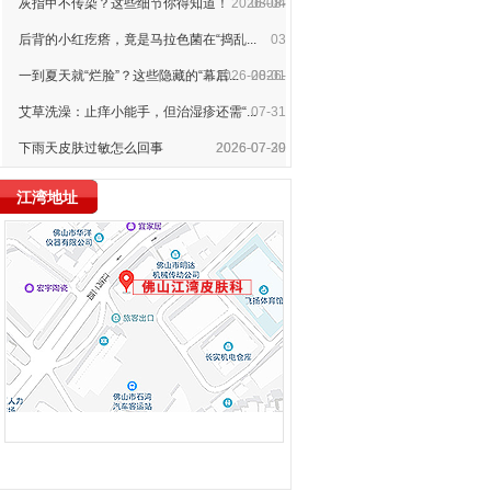
灰指甲不传染？这些细节你得知道！
2026-08-
08-04
后背的小红疙瘩，竟是马拉色菌在“捣乱...
03
一到夏天就“烂脸”？这些隐藏的“幕后...
2026-08-01
2026-
艾草洗澡：止痒小能手，但治湿疹还需“...
07-31
下雨天皮肤过敏怎么回事
2026-07-30
2026-07-29
江湾地址