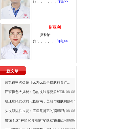
疗:、、、、、...
详细>>
靳亚利
擅长治
疗:、、、、、...
详细>>
新文章
频繁得甲沟炎是什么怎么回事皮肤科普详...
汗斑褪色大揭秘：你的皮肤需要多久“重...
2026-08-08
玫瑰痤疮女孩的化妆指南：美丽与肌肤的...
2026-08-07
头皮脂溢性皮炎：痘痘竟是它的“隐藏信...
2026-08-06
警惕！这4种情况可能悄悄“诱发”白癜...
2026-08-05
2026-