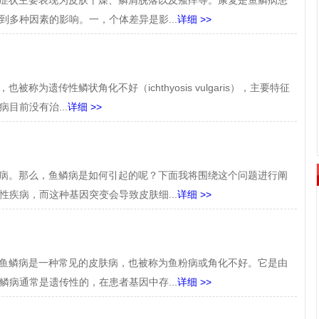
症状主要表现为皮肤干燥、鳞屑脱落以及瘙痒等。康复是鱼鳞病患
多种因素的影响。一，个体差异是影...
详细 >>
称为遗传性鳞状角化不好（ichthyosis vulgaris），主要特征
目前没有治...
详细 >>
。那么，鱼鳞病是如何引起的呢？下面我将围绕这个问题进行阐
疾病，而这种基因突变会导致皮肤细...
详细 >>
鳞病是一种常见的皮肤病，也被称为鱼粉病或角化不好。它是由
病通常是遗传性的，在患者基因中存...
详细 >>