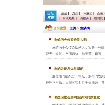
痘痘
|
湿疹
|
荨麻疹
|
白癜
|
带状疱疹
|
酒糟鼻
|
银屑病
当前位置：
主页
>
鱼鳞病
鱼鳞病会传染给别人吗
鱼鳞病不会传染给别人，它是一种由
能天生缺陷，与病原体（如细菌、病毒、真
鱼鳞斑是怎么形成的
生理性 “鱼鳞斑”：常见，多与 “
护理不当后，出现的暂时性干燥脱屑，常见
哪些因素会影响鱼鳞病的康复呢