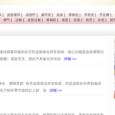
风
|
皮肤瘙痒
|
灰指甲
|
扁平疣
|
皮炎
|
青春痘
|
寻常疣
|
手足癣
|
|
脚气
|
过敏
|
皮肤过敏
|
黄褐斑
|
雀斑
|
疤痕
|
斑秃
|
疥疮
|
斑
遗传因素导致的先天性皮肤角化异常疾病，核心问题是皮肤屏障功
菌）感染无关，因此不具备任何传染...
详细 >>
皮肤缺水、屏障受损” 有关这类情况并非疾病，而是皮肤在外界刺激或
于秋冬季节或特定人群，形...
详细 >>