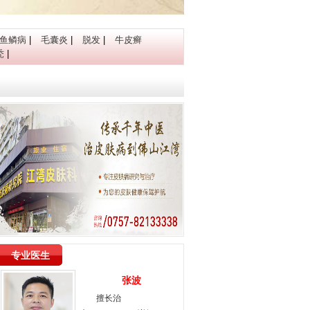
鱼鳞病
|
毛囊炎
|
脱发
|
牛皮癣
秃
|
专业医生
张波
擅长治