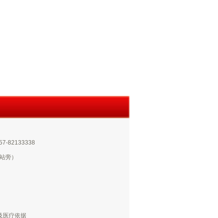
-82133338
运站旁）
d
及医疗依据